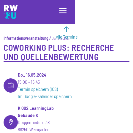
Direkt zum Inhalt
Direkt zur Hauptnavigation
Direkt zum Fußbereich
Alle Termine
Informationsveranstaltung
Jana Schön
COWORKING PLUS: RECHERCHE
UND QUELLENBEWERTUNG
Do., 16.05.2024
15:00
15:45
Termin speichern (ICS)
Im Google-Kalender speichern
K 002 LearningLab
Gebäude K
Doggenriedstr. 38
88250 Weingarten