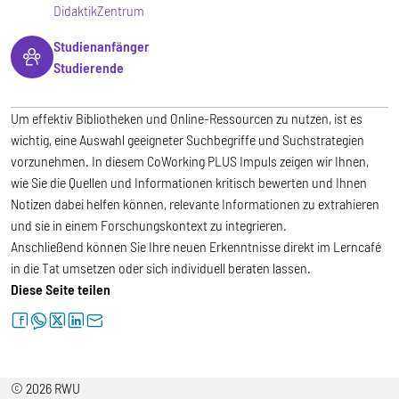
DidaktikZentrum
Studienanfänger
Studierende
Um effektiv Bibliotheken und Online-Ressourcen zu nutzen, ist es
wichtig, eine Auswahl geeigneter Suchbegriffe und Suchstrategien
vorzunehmen. In diesem CoWorking PLUS Impuls zeigen wir Ihnen,
wie Sie die Quellen und Informationen kritisch bewerten und Ihnen
Notizen dabei helfen können, relevante Informationen zu extrahieren
und sie in einem Forschungskontext zu integrieren.
Anschließend können Sie Ihre neuen Erkenntnisse direkt im Lerncafé
in die Tat umsetzen oder sich individuell beraten lassen.
Diese Seite teilen
facebook
whatsapp
twitter
linkedin
letter
© 2026 RWU