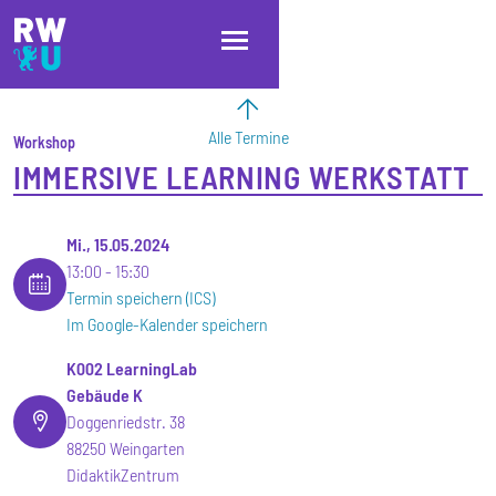
Direkt zum Inhalt
Direkt zur Hauptnavigation
Direkt zum Fußbereich
Alle Termine
Workshop
IMMERSIVE LEARNING WERKSTATT
Mi., 15.05.2024
13:00
15:30
Termin speichern (ICS)
Im Google-Kalender speichern
K002 LearningLab
Gebäude K
Doggenriedstr. 38
88250 Weingarten
DidaktikZentrum