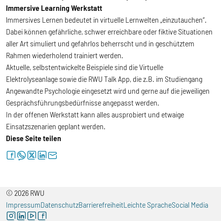
Immersive Learning Werkstatt
lmmersives Lernen bedeutet in virtuelle Lernwelten „einzutauchen“.
Dabei können gefährliche, schwer erreichbare oder fiktive Situationen
aller Art simuliert und gefahrlos beherrscht und in geschütztem
Rahmen wiederholend trainiert werden.
Aktuelle, selbstentwickelte Beispiele sind die Virtuelle
Elektrolyseanlage sowie die RWU Talk App, die z.B. im Studiengang
Angewandte Psychologie eingesetzt wird und gerne auf die jeweiligen
Gesprächsführungsbedürfnisse angepasst werden.
In der offenen Werkstatt kann alles ausprobiert und etwaige
Einsatzszenarien geplant werden.
Diese Seite teilen
facebook
whatsapp
twitter
linkedin
letter
© 2026 RWU
Impressum
Datenschutz
Barrierefreiheit
Leichte Sprache
Social Media
instagram
linkedin
youtube
facebook