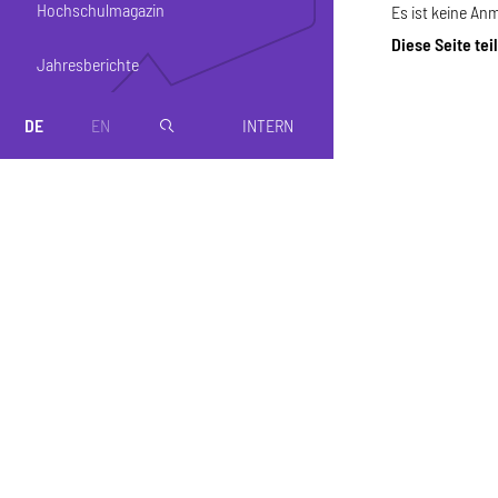
Hochschulmagazin
Es ist keine An
Diese Seite tei
Jahresberichte
DE
EN
INTERN
magnifier