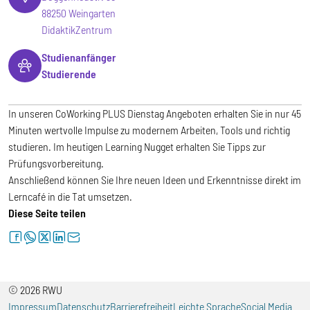
88250 Weingarten
DidaktikZentrum
Studienanfänger
Studierende
In unseren CoWorking PLUS Dienstag Angeboten erhalten Sie in nur 45
Minuten wertvolle Impulse zu modernem Arbeiten, Tools und richtig
studieren. Im heutigen Learning Nugget erhalten Sie Tipps zur
Prüfungsvorbereitung.
Anschließend können Sie Ihre neuen Ideen und Erkenntnisse direkt im
Lerncafé in die Tat umsetzen.
Diese Seite teilen
facebook
whatsapp
twitter
linkedin
letter
© 2026 RWU
Impressum
Datenschutz
Barrierefreiheit
Leichte Sprache
Social Media