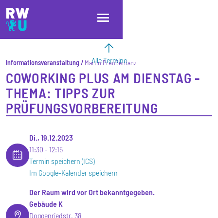
Direkt zum Inhalt
Direkt zur Hauptnavigation
Direkt zum Fußbereich
Alle Termine
Informationsveranstaltung
Martin Preußentanz
COWORKING PLUS AM DIENSTAG -
THEMA: TIPPS ZUR
PRÜFUNGSVORBEREITUNG
Di., 19.12.2023
11:30
12:15
Termin speichern (ICS)
Im Google-Kalender speichern
Der Raum wird vor Ort bekanntgegeben.
Gebäude K
Doggenriedstr. 38