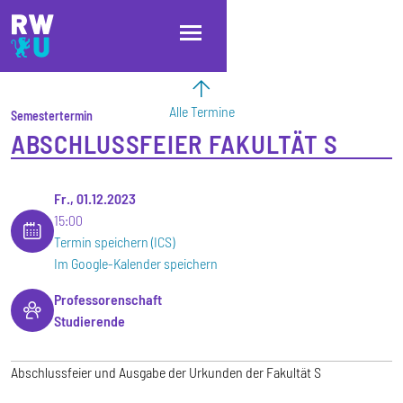
Direkt zum Inhalt
Direkt zur Hauptnavigation
Direkt zum Fußbereich
Alle Termine
Semestertermin
ABSCHLUSSFEIER FAKULTÄT S
Fr., 01.12.2023
15:00
Termin speichern (ICS)
Im Google-Kalender speichern
Professorenschaft
Studierende
Abschlussfeier und Ausgabe der Urkunden der Fakultät S