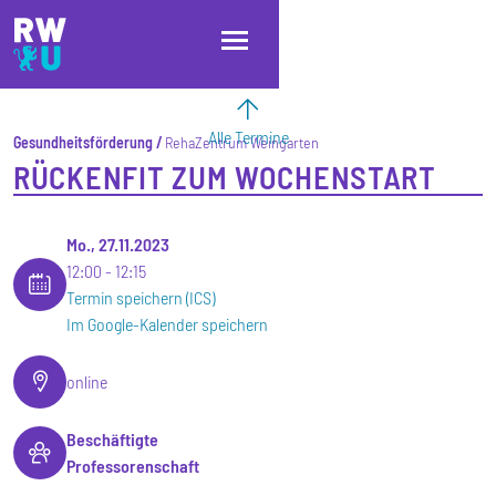
Direkt zum Inhalt
Direkt zur Hauptnavigation
Direkt zum Fußbereich
Alle Termine
Gesundheitsförderung
RehaZentrum Weingarten
RÜCKENFIT ZUM WOCHENSTART
Mo., 27.11.2023
12:00
12:15
Termin speichern (ICS)
Im Google-Kalender speichern
online
Beschäftigte
Professorenschaft