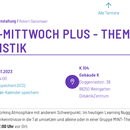
Alle Termine
anstaltung
Robert Gaissmaier
-MITTWOCH PLUS - THEM
ISTIK
K 104
.11.2023
Gebäude K
4:00
Doggenriedstr. 38
speichern (ICS)
88250 Weingarten
le-Kalender speichern
DidaktikZentrum
Working Atmosphäre mit anderem Schwerpunkt. Im heutigen Learning Nugge
Erkenntnisse in die Tat umsetzen und alleine oder in einer Gruppe MINT-T
7:00 Uhr
vor Ort: