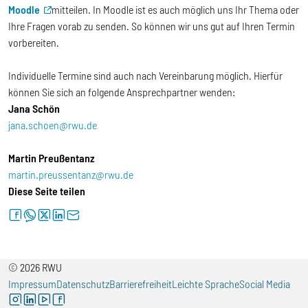
Moodle
mitteilen. In Moodle ist es auch möglich uns Ihr Thema oder
Ihre Fragen vorab zu senden. So können wir uns gut auf Ihren Termin
vorbereiten.
Individuelle Termine sind auch nach Vereinbarung möglich. Hierfür
können Sie sich an folgende Ansprechpartner wenden:
Jana Schön
jana.schoen@rwu.de
Martin Preußentanz
martin.preussentanz@rwu.de
Diese Seite teilen
facebook
whatsapp
twitter
linkedin
letter
© 2026 RWU
Impressum
Datenschutz
Barrierefreiheit
Leichte Sprache
Social Media
instagram
linkedin
youtube
facebook