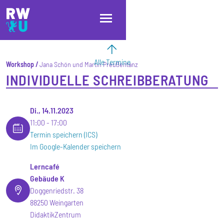
Direkt zum Inhalt
Direkt zur Hauptnavigation
Direkt zum Fußbereich
Alle Termine
Workshop
Jana Schön und Martin Preußentanz
INDIVIDUELLE SCHREIBBERATUNG
Di., 14.11.2023
11:00
17:00
Termin speichern (ICS)
Im Google-Kalender speichern
Lerncafé
Gebäude K
Doggenriedstr. 38
88250 Weingarten
DidaktikZentrum