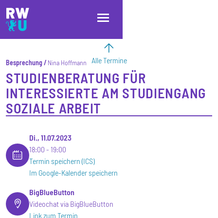
Direkt zum Inhalt
Direkt zur Hauptnavigation
Direkt zum Fußbereich
Alle Termine
Besprechung
Nina Hoffmann
STUDIENBERATUNG FÜR
INTERESSIERTE AM STUDIENGANG
SOZIALE ARBEIT
Di., 11.07.2023
18:00
19:00
Termin speichern (ICS)
Im Google-Kalender speichern
BigBlueButton
Videochat via BigBlueButton
Link zum Termin