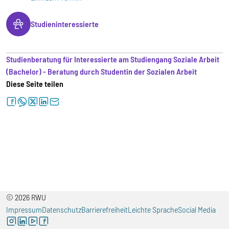
Studieninteressierte
Studienberatung für Interessierte am Studiengang Soziale Arbeit
(Bachelor) - Beratung durch Studentin der Sozialen Arbeit
Diese Seite teilen
facebook
whatsapp
twitter
linkedin
letter
© 2026 RWU
Impressum
Datenschutz
Barrierefreiheit
Leichte Sprache
Social Media
instagram
linkedin
youtube
facebook