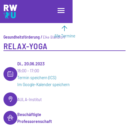
Direkt zum Inhalt
Direkt zur Hauptnavigation
Direkt zum Fußbereich
Alle Termine
Gesundheitsförderung
Elke Blandfort
RELAX-YOGA
Di., 20.06.2023
16:00
17:00
Termin speichern (ICS)
Im Google-Kalender speichern
AULA-Institut
Beschäftigte
Professorenschaft