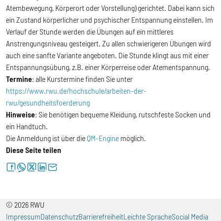
Atembewegung, Körperort oder Vorstellung) gerichtet. Dabei kann sich
ein Zustand körperlicher und psychischer Entspannung einstellen. Im
Verlauf der Stunde werden die Übungen auf ein mittleres
Anstrengungsniveau gesteigert. Zu allen schwierigeren Übungen wird
auch eine sanfte Variante angeboten. Die Stunde klingt aus mit einer
Entspannungsübung, z.B. einer Körperreise oder Atementspannung.
Termine
: alle Kurstermine finden Sie unter
https://www.rwu.de/hochschule/arbeiten-der-
rwu/gesundheitsfoerderung
Hinweise
: Sie benötigen bequeme Kleidung, rutschfeste Socken und
ein Handtuch.
Die Anmeldung ist über die
QM-Engine
möglich.
Diese Seite teilen
facebook
whatsapp
twitter
linkedin
letter
© 2026 RWU
Impressum
Datenschutz
Barrierefreiheit
Leichte Sprache
Social Media