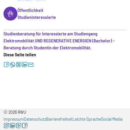
Öffentlichkeit
Studieninteressierte
Studienberatung für Interessierte am Studiengang
Elektromobilität UND REGENERATIVE ENERGIEN (Bachelor) -
Beratung durch Studentin der Elektromobilität.
Diese Seite teilen
facebook
whatsapp
twitter
linkedin
letter
© 2026 RWU
Impressum
Datenschutz
Barrierefreiheit
Leichte Sprache
Social Media
instagram
linkedin
youtube
facebook