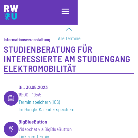
Direkt zum Inhalt
Direkt zur Hauptnavigation
Direkt zum Fußbereich
Alle Termine
Informationsveranstaltung
STUDIENBERATUNG FÜR
INTERESSIERTE AM STUDIENGANG
ELEKTROMOBILITÄT
Di., 30.05.2023
19:00
19:45
Termin speichern (ICS)
Im Google-Kalender speichern
BigBlueButton
Videochat via BigBlueButton
Link zum Termin