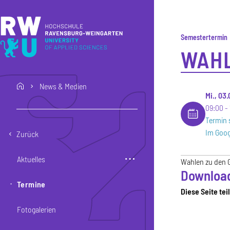
Direkt zum Inhalt
Direkt zur Hauptnavigation
Direkt zum Fußbereich
Semestertermin
WAHL
News & Medien
home
Mi., 03
09:00
Termin 
Im Goog
Zurück
Aktuelles
Wahlen zu den G
Downloa
Termine
Diese Seite tei
Fotogalerien