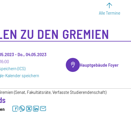
Alle Termine
EN ZU DEN GREMIEN
.05.2023
-
Do., 04.05.2023
16:00
Hauptgebäude Foyer
speichern (ICS)
le-Kalender speichern
remien (Senat, Fakultätsräte, Verfasste Studierendenschaft)
ds
facebook
whatsapp
twitter
linkedin
letter
len