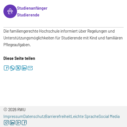
Studienanfänger
Studierende
Die familiengerechte Hochschule informiert über Regelungen und
Unterstützungsmöglichkeiten für Studierende mit Kind und familiären
Pflegeaufgaben.
Diese Seite teilen
facebook
whatsapp
twitter
linkedin
letter
© 2026 RWU
Impressum
Datenschutz
Barrierefreiheit
Leichte Sprache
Social Media
instagram
linkedin
youtube
facebook