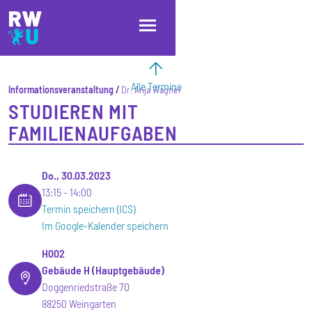
Direkt zum Inhalt
Direkt zur Hauptnavigation
Direkt zum Fußbereich
Alle Termine
Informationsveranstaltung
Dr. Anja Wagner
STUDIEREN MIT
FAMILIENAUFGABEN
Do., 30.03.2023
13:15
14:00
Termin speichern (ICS)
Im Google-Kalender speichern
H002
Gebäude H (Hauptgebäude)
Doggenriedstraße 70
88250 Weingarten