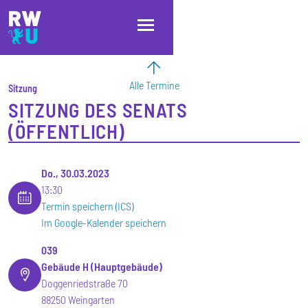
Direkt zum Inhalt
Direkt zur Hauptnavigation
Direkt zum Fußbereich
Alle Termine
Sitzung
SITZUNG DES SENATS
(ÖFFENTLICH)
Do., 30.03.2023
13:30
Termin speichern (ICS)
Im Google-Kalender speichern
039
Gebäude H (Hauptgebäude)
Doggenriedstraße 70
88250 Weingarten