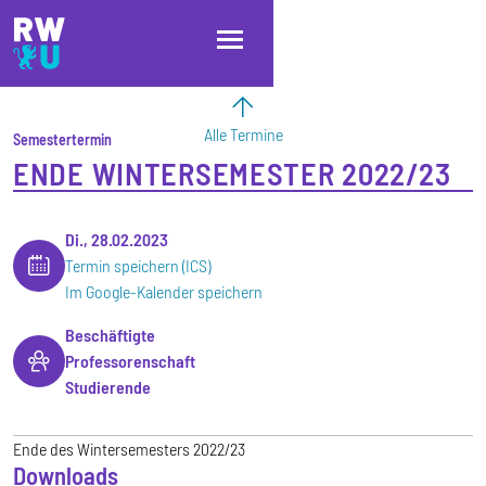
Direkt zum Inhalt
Direkt zur Hauptnavigation
Direkt zum Fußbereich
Alle Termine
Semestertermin
ENDE WINTERSEMESTER 2022/23
Di., 28.02.2023
Termin speichern (ICS)
Im Google-Kalender speichern
Beschäftigte
Professorenschaft
Studierende
Ende des Wintersemesters 2022/23
Downloads