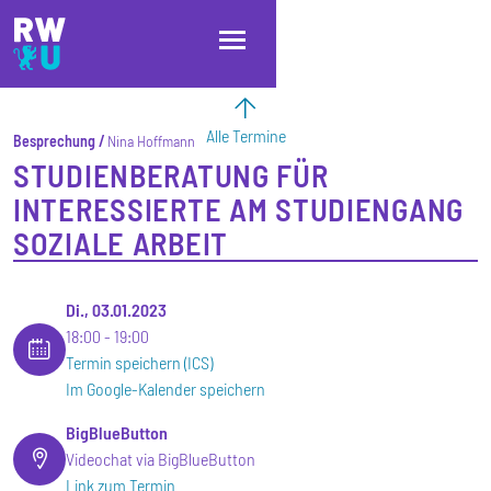
Direkt zum Inhalt
Direkt zur Hauptnavigation
Direkt zum Fußbereich
Alle Termine
Besprechung
Nina Hoffmann
STUDIENBERATUNG FÜR
INTERESSIERTE AM STUDIENGANG
SOZIALE ARBEIT
Di., 03.01.2023
18:00
19:00
Termin speichern (ICS)
Im Google-Kalender speichern
BigBlueButton
Videochat via BigBlueButton
Link zum Termin