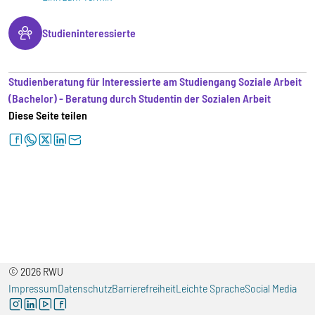
Studieninteressierte
Studienberatung für Interessierte am Studiengang Soziale Arbeit
(Bachelor) - Beratung durch Studentin der Sozialen Arbeit
Diese Seite teilen
facebook
whatsapp
twitter
linkedin
letter
© 2026 RWU
Impressum
Datenschutz
Barrierefreiheit
Leichte Sprache
Social Media
instagram
linkedin
youtube
facebook