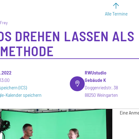
Alle Termine
 Frey
OS DREHEN LASSEN ALS
RMETHODE
11.2022
RWUstudio
13:00
Gebäude K
speichern (ICS)
Doggenriedstr. 38
le-Kalender speichern
88250 Weingarten
Eine Anme