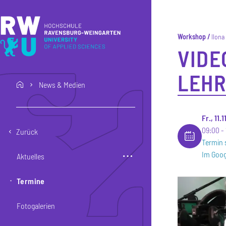
Direkt zum Inhalt
Direkt zur Hauptnavigation
Direkt zum Fußbereich
Workshop
Ilona
VIDE
LEH
News & Medien
home
Fr., 11.
09:00
Zurück
Termin 
Im Goog
Aktuelles
Termine
Fotogalerien