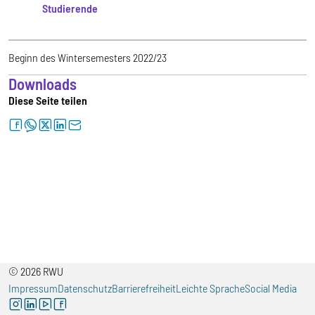
Studierende
Beginn des Wintersemesters 2022/23
Downloads
Diese Seite teilen
facebook
whatsapp
twitter
linkedin
letter
© 2026 RWU
Impressum
Datenschutz
Barrierefreiheit
Leichte Sprache
Social Media
instagram
linkedin
youtube
facebook