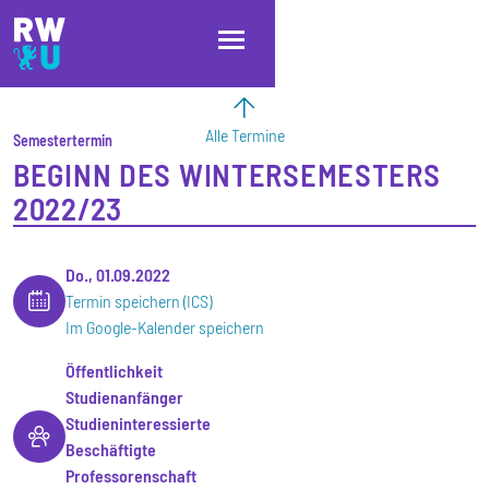
Direkt zum Inhalt
Direkt zur Hauptnavigation
Direkt zum Fußbereich
Alle Termine
Semestertermin
BEGINN DES WINTERSEMESTERS
2022/23
Do., 01.09.2022
Termin speichern (ICS)
Im Google-Kalender speichern
Öffentlichkeit
Studienanfänger
Studieninteressierte
Beschäftigte
Professorenschaft