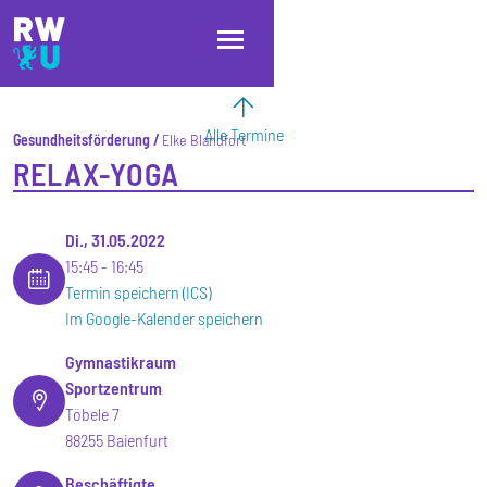
Direkt zum Inhalt
Direkt zur Hauptnavigation
Direkt zum Fußbereich
Alle Termine
Gesundheitsförderung
Elke Blandfort
RELAX-YOGA
Di., 31.05.2022
15:45
16:45
Termin speichern (ICS)
Im Google-Kalender speichern
Gymnastikraum
Sportzentrum
Töbele 7
88255 Baienfurt
Beschäftigte