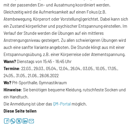
mit der passenden Ein- und Ausatmung koordiniert werden.
Gleichzeitig wird die Aufmerksamkeit auf einen Fokus (z.B.
Atembewegung, Körperort oder Vorstellung) gerichtet. Dabei kann sich
ein Zustand körperlicher und psychischer Entspannung einstellen. Im
Verlauf der Stunde werden die Übungen auf ein mittleres
Anstrengungsniveau gesteigert. Zu allen schwierigeren Übungen wird
auch eine sanfte Variante angeboten. Die Stunde klingt aus mit einer
Entspannungsübung, z.B. einer Körperreise oder Atementspannung.
Wann?
Dienstags von 15:45 - 16:45 Uhr
Termine
: 22.03., 29.03., 05.04., 12.04., 26.04., 03.05., 10.05., 17.05.,
24.05., 31.05., 21.06., 28.06.2022
Wo?
PH-Sporthalle, Gymnastikraum
Hinweise
: Sie benötigen bequeme Kleidung, rutschfeste Socken und
ein Handtuch.
Die Anmeldung ist über das
QM-Portal
möglich.
Diese Seite teilen
facebook
whatsapp
twitter
linkedin
letter