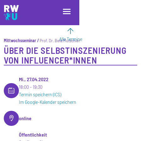
Direkt zum Inhalt
Direkt zur Hauptnavigation
Direkt zum Fußbereich
Alle Termine
Mittwochsseminar
Prof. Dr. Bela Mutschler
ÜBER DIE SELBSTINSZENIERUNG
VON INFLUENCER*INNEN
Mi., 27.04.2022
18:00
19:30
Termin speichern (ICS)
Im Google-Kalender speichern
online
Öffentlichkeit