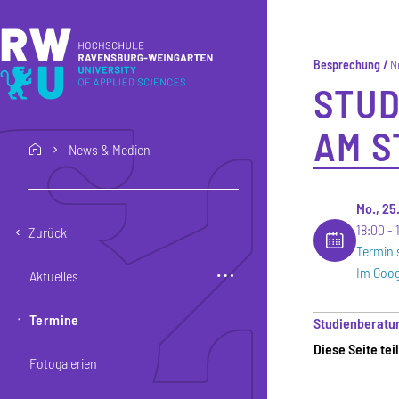
Direkt zum Inhalt
Direkt zur Hauptnavigation
Direkt zum Fußbereich
Besprechung
N
STUD
AM S
News & Medien
home
Mo., 25
18:00
Zurück
Termin 
Im Goog
Aktuelles
Termine
Studienberatun
Diese Seite tei
Fotogalerien