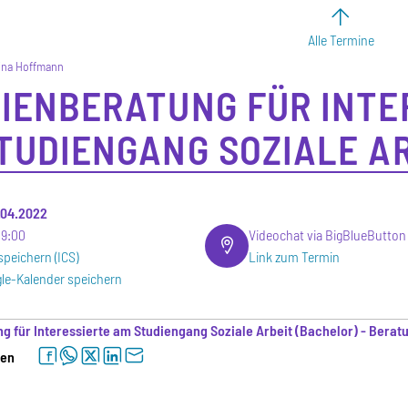
Alle Termine
ina Hoffmann
IENBERATUNG FÜR INTE
TUDIENGANG SOZIALE A
.04.2022
19:00
Videochat via BigBlueButton
speichern (ICS)
Link zum Termin
le-Kalender speichern
g für Interessierte am Studiengang Soziale Arbeit (Bachelor) - Berat
facebook
whatsapp
twitter
linkedin
letter
len