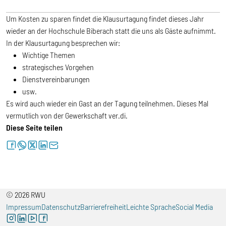
Um Kosten zu sparen findet die Klausurtagung findet dieses Jahr
wieder an der Hochschule Biberach statt die uns als Gäste aufnimmt.
In der Klausurtagung besprechen wir:
Wichtige Themen
strategisches Vorgehen
Dienstvereinbarungen
usw.
Es wird auch wieder ein Gast an der Tagung teilnehmen. Dieses Mal
vermutlich von der Gewerkschaft ver.di.
Diese Seite teilen
facebook
whatsapp
twitter
linkedin
letter
© 2026 RWU
Impressum
Datenschutz
Barrierefreiheit
Leichte Sprache
Social Media
instagram
linkedin
youtube
facebook