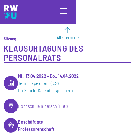
Direkt zum Inhalt
Direkt zur Hauptnavigation
Direkt zum Fußbereich
Alle Termine
Sitzung
KLAUSURTAGUNG DES
PERSONALRATS
Mi., 13.04.2022
-
Do., 14.04.2022
Termin speichern (ICS)
Im Google-Kalender speichern
Hochschule Biberach (HBC)
Beschäftigte
Professorenschaft