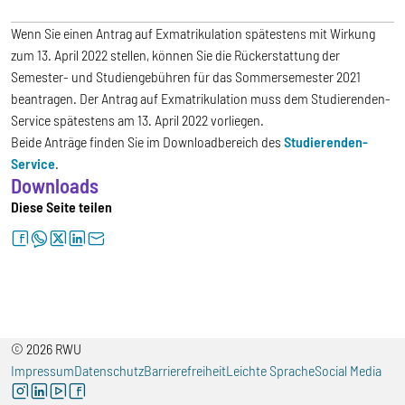
Wenn Sie einen Antrag auf Exmatrikulation spätestens mit Wirkung
zum 13. April 2022 stellen, können Sie die Rückerstattung der
Semester- und Studiengebühren für das Sommersemester 2021
beantragen. Der Antrag auf Exmatrikulation muss dem Studierenden-
Service spätestens am 13. April 2022 vorliegen.
Beide Anträge finden Sie im Downloadbereich des
Studierenden-
Service
.
Downloads
Diese Seite teilen
facebook
whatsapp
twitter
linkedin
letter
© 2026 RWU
Impressum
Datenschutz
Barrierefreiheit
Leichte Sprache
Social Media
instagram
linkedin
youtube
facebook