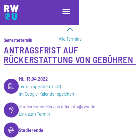
Direkt zum Inhalt
Direkt zur Hauptnavigation
Direkt zum Fußbereich
Alle Termine
Semestertermin
ANTRAGSFRIST AUF
RÜCKERSTATTUNG VON GEBÜHREN
Mi., 13.04.2022
Termin speichern (ICS)
Im Google-Kalender speichern
Studierenden-Service oder info@rwu.de
Link zum Termin
Studierende