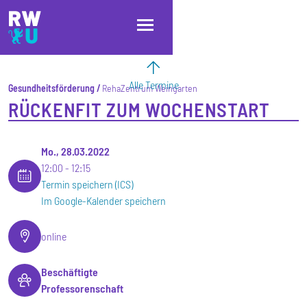
Direkt zum Inhalt
Direkt zur Hauptnavigation
Direkt zum Fußbereich
Alle Termine
Gesundheitsförderung
RehaZentrum Weingarten
RÜCKENFIT ZUM WOCHENSTART
Mo., 28.03.2022
12:00
12:15
Termin speichern (ICS)
Im Google-Kalender speichern
online
Beschäftigte
Professorenschaft