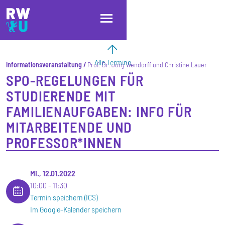
Direkt zum Inhalt
Direkt zur Hauptnavigation
Direkt zum Fußbereich
Alle Termine
Informationsveranstaltung
Prof. Dr. Jörg Wendorff und Christine Lauer
SPO-REGELUNGEN FÜR
STUDIERENDE MIT
FAMILIENAUFGABEN: INFO FÜR
MITARBEITENDE UND
PROFESSOR*INNEN
Mi., 12.01.2022
10:00
11:30
Termin speichern (ICS)
Im Google-Kalender speichern