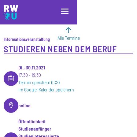
Direkt zum Inhalt
Direkt zur Hauptnavigation
Direkt zum Fußbereich
Alle Termine
Informationsveranstaltung
STUDIEREN NEBEN DEM BERUF
Di., 30.11.2021
17:30
19:30
Termin speichern (ICS)
Im Google-Kalender speichern
online
Öffentlichkeit
Studienanfänger
Studieninteressierte