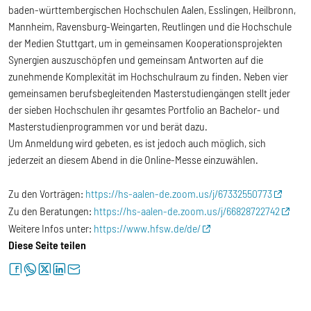
baden-württembergischen Hochschulen Aalen, Esslingen, Heilbronn,
Mannheim, Ravensburg-Weingarten, Reutlingen und die Hochschule
der Medien Stuttgart, um in gemeinsamen Kooperationsprojekten
Synergien auszuschöpfen und gemeinsam Antworten auf die
zunehmende Komplexität im Hochschulraum zu finden. Neben vier
gemeinsamen berufsbegleitenden Masterstudiengängen stellt jeder
der sieben Hochschulen ihr gesamtes Portfolio an Bachelor- und
Masterstudienprogrammen vor und berät dazu.
Um Anmeldung wird gebeten, es ist jedoch auch möglich, sich
jederzeit an diesem Abend in die Online-Messe einzuwählen.
Zu den Vorträgen:
https://hs-aalen-de.zoom.us/j/67332550773
Zu den Beratungen:
https://hs-aalen-de.zoom.us/j/66828722742
Weitere Infos unter:
https://www.hfsw.de/de/
Diese Seite teilen
facebook
whatsapp
twitter
linkedin
letter