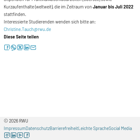
Kurzaufenthalte (weltweit), die im Zeitraum von
Januar bis Juli 2022
stattfinden.
Interessierte Studierenden wenden sich bitte an:
Christine.Tauch@rwu.de
Diese Seite teilen
facebook
whatsapp
twitter
linkedin
letter
© 2026 RWU
Impressum
Datenschutz
Barrierefreiheit
Leichte Sprache
Social Media
instagram
linkedin
youtube
facebook