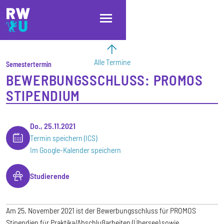
Direkt zum Inhalt
Direkt zur Hauptnavigation
Direkt zum Fußbereich
Alle Termine
Semestertermin
BEWERBUNGSSCHLUSS: PROMOS
STIPENDIUM
Do., 25.11.2021
Termin speichern (ICS)
Im Google-Kalender speichern
Studierende
Am 25. November 2021 ist der Bewerbungsschluss für PROMOS
Stipendien für Praktika/Abschlußarbeiten (Übersee) sowie