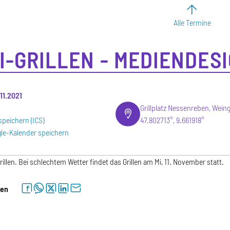
Alle Termine
I-GRILLEN - MEDIENDES
.11.2021
Grillplatz Nessenreben, Wein
speichern (ICS)
47.802713°, 9.661918°
le-Kalender speichern
llen. Bei schlechtem Wetter findet das Grillen am Mi, 11. November statt.
facebook
whatsapp
twitter
linkedin
letter
len