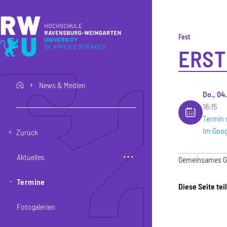
Direkt zum Inhalt
Direkt zur Hauptnavigation
Direkt zum Fußbereich
Fest
ERST
News & Medien
home
Do., 04
16:15
Termin 
Im Goog
Zurück
Aktuelles
Gemeinsames Gri
Termine
Diese Seite tei
Fotogalerien