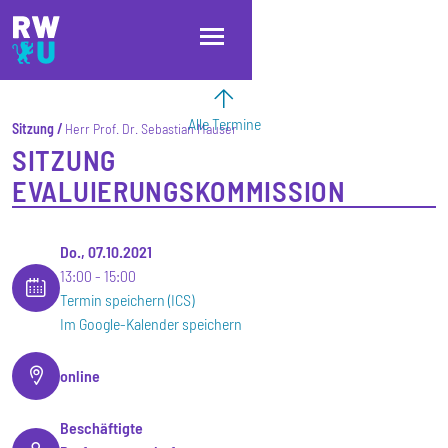
Direkt zum Inhalt
Direkt zur Hauptnavigation
Direkt zum Fußbereich
Alle Termine
Sitzung
Herr Prof. Dr. Sebastian Mauser
SITZUNG
EVALUIERUNGSKOMMISSION
Do., 07.10.2021
13:00
15:00
Termin speichern (ICS)
Im Google-Kalender speichern
online
Beschäftigte