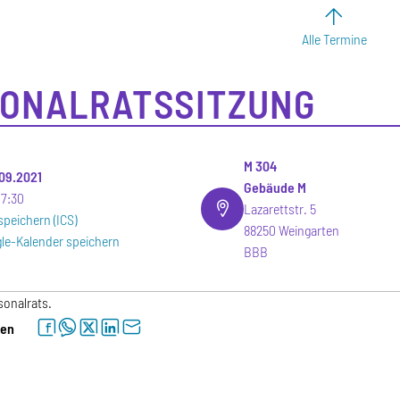
Alle Termine
ONALRATSSITZUNG
M 304
.09.2021
Gebäude M
17:30
Lazarettstr. 5
speichern (ICS)
88250 Weingarten
le-Kalender speichern
BBB
sonalrats.
facebook
whatsapp
twitter
linkedin
letter
len