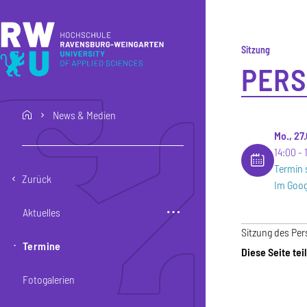
Direkt zum Inhalt
Direkt zur Hauptnavigation
Direkt zum Fußbereich
Sitzung
PERS
News & Medien
home
Mo., 27
14:00
Termin 
Zurück
Im Goog
Aktuelles
Sitzung des Per
Termine
Diese Seite tei
Fotogalerien