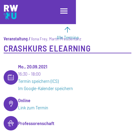
Direkt zum Inhalt
Direkt zur Hauptnavigation
Direkt zum Fußbereich
Alle Termine
Veranstaltung
Ilona Frey, Martin Preußentanz
CRASHKURS ELEARNING
Mo., 20.09.2021
16:30
18:00
Termin speichern (ICS)
Im Google-Kalender speichern
Online
Link zum Termin
Professorenschaft