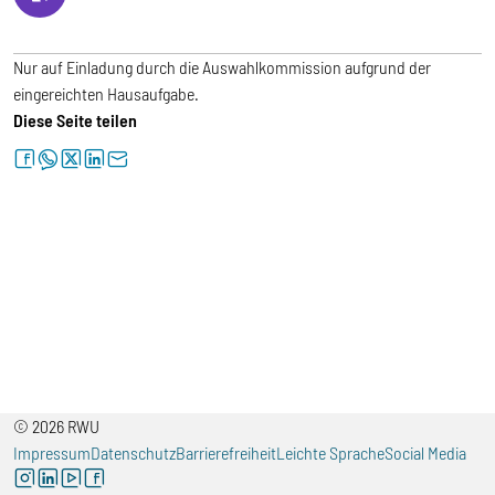
Nur auf Einladung durch die Auswahlkommission aufgrund der
eingereichten Hausaufgabe.
Diese Seite teilen
facebook
whatsapp
twitter
linkedin
letter
© 2026 RWU
Impressum
Datenschutz
Barrierefreiheit
Leichte Sprache
Social Media
instagram
linkedin
youtube
facebook