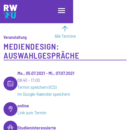
Direkt zum Inhalt
Direkt zur Hauptnavigation
Direkt zum Fußbereich
Alle Termine
Veranstaltung
MEDIENDESIGN:
AUSWAHLGESPRÄCHE
Mo., 05.07.2021
-
Mi., 07.07.2021
08:40
17:00
Termin speichern (ICS)
Im Google-Kalender speichern
online
Link zum Termin
Studieninteressierte