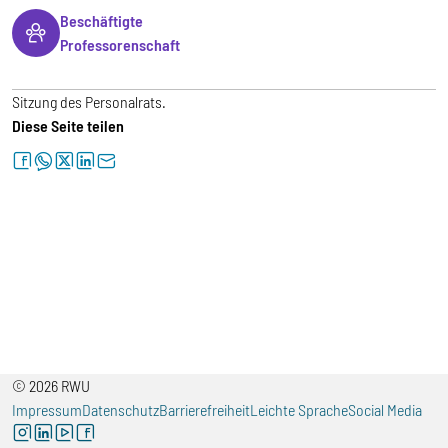
Beschäftigte
Professorenschaft
Sitzung des Personalrats.
Diese Seite teilen
facebook
whatsapp
twitter
linkedin
letter
© 2026 RWU
Impressum
Datenschutz
Barrierefreiheit
Leichte Sprache
Social Media
instagram
linkedin
youtube
facebook