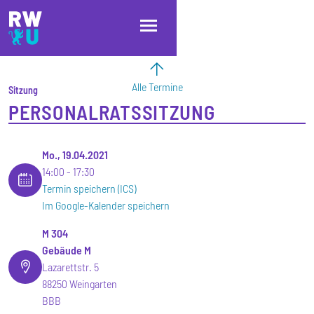
Direkt zum Inhalt
Direkt zur Hauptnavigation
Direkt zum Fußbereich
Alle Termine
Sitzung
PERSONALRATSSITZUNG
Mo., 19.04.2021
14:00
17:30
Termin speichern (ICS)
Im Google-Kalender speichern
M 304
Gebäude M
Lazarettstr. 5
88250 Weingarten
BBB