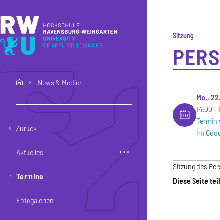
Direkt zum Inhalt
Direkt zur Hauptnavigation
Direkt zum Fußbereich
Sitzung
PERS
News & Medien
home
Mo., 22
14:00
Termin 
Zurück
Im Goog
Aktuelles
Sitzung des Per
Termine
Diese Seite tei
Fotogalerien