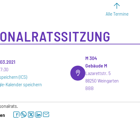
Alle Termine
ONALRATSSITZUNG
M 304
.03.2021
Gebäude M
17:30
Lazarettstr. 5
speichern (ICS)
88250 Weingarten
le-Kalender speichern
BBB
sonalrats.
facebook
whatsapp
twitter
linkedin
letter
len