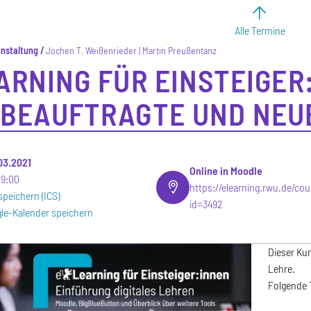
Alle Termine
anstaltung
Jochen T. Weißenrieder | Martin Preußentanz
ARNING FÜR EINSTEIGER:
BEAUFTRAGTE UND NEU
.03.2021
Online in Moodle
19:00
https://elearning.rwu.de/co
speichern (ICS)
id=3492
le-Kalender speichern
Dieser Kur
Lehre.
Folgende