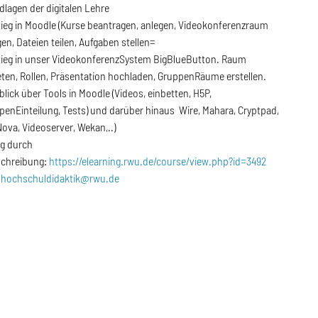
dlagen der digitalen Lehre
tieg in Moodle (Kurse beantragen, anlegen, Videokonferenzraum
en, Dateien teilen, Aufgaben stellen=
tieg in unser VideokonferenzSystem BigBlueButton. Raum
eten, Rollen, Präsentation hochladen, GruppenRäume erstellen.
lick über Tools in Moodle (Videos, einbetten, H5P,
penEinteilung, Tests) und darüber hinaus Wire, Mahara, Cryptpad,
ova, Videoserver, Wekan,..)
g durch
schreibung:
https://elearning.rwu.de/course/view.php?id=3492
n
hochschuldidaktik@rwu.de