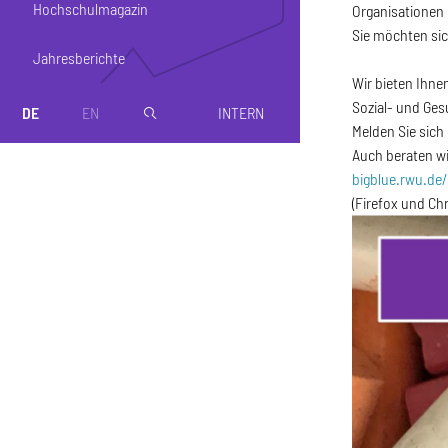
Hochschulmagazin
Organisationen 
Sie möchten si
Jahresberichte
Wir bieten Ihne
Sozial- und Ge
DE
EN
INTERN
magnifier
Melden Sie sich 
Auch beraten wi
bigblue.rwu.de
(Firefox und Ch