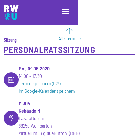
Direkt zum Inhalt
Direkt zur Hauptnavigation
Direkt zum Fußbereich
Alle Termine
Sitzung
PERSONALRATSSITZUNG
Mo., 04.05.2020
14:00
17:30
Termin speichern (ICS)
Im Google-Kalender speichern
M 304
Gebäude M
Lazarettstr. 5
88250 Weingarten
Virtuell im "BigBlueButton" (BBB)