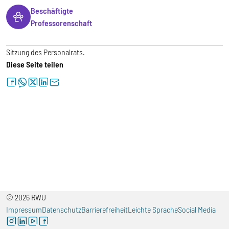
Beschäftigte
Professorenschaft
Sitzung des Personalrats.
Diese Seite teilen
facebook
whatsapp
twitter
linkedin
letter
© 2026 RWU
Impressum
Datenschutz
Barrierefreiheit
Leichte Sprache
Social Media
instagram
linkedin
youtube
facebook