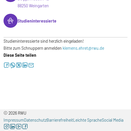
88250 Weingarten
Studieninteressierte
Studieninteressierte sind herzlich eingeladen!
Bitte zum Schnuppern anmelden
klemens.ehret@rwu.de
Diese Seite teilen
facebook
whatsapp
twitter
linkedin
letter
© 2026 RWU
Impressum
Datenschutz
Barrierefreiheit
Leichte Sprache
Social Media
instagram
linkedin
youtube
facebook