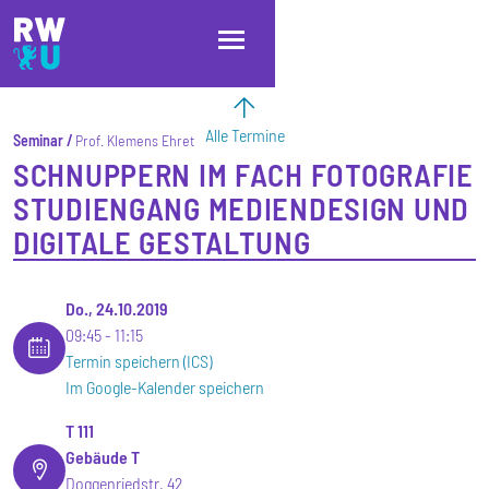
Direkt zum Inhalt
Direkt zur Hauptnavigation
Direkt zum Fußbereich
Alle Termine
Seminar
Prof. Klemens Ehret
SCHNUPPERN IM FACH FOTOGRAFIE
STUDIENGANG MEDIENDESIGN UND
DIGITALE GESTALTUNG
Do., 24.10.2019
09:45
11:15
Termin speichern (ICS)
Im Google-Kalender speichern
T 111
Gebäude T
Doggenriedstr. 42