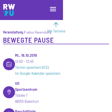
Direkt zum Inhalt
Direkt zur Hauptnavigation
Direkt zum Fußbereich
Alle Termine
Veranstaltung
radius Ravensburg
BEWEGTE PAUSE
Mi., 16.10.2019
12:00
12:45
Termin speichern (ICS)
Im Google-Kalender speichern
UG
Sportzentrum
Töbele 7
88255 Baienfurt
Beschäftigte