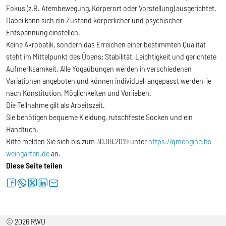
Fokus (z.B. Atembewegung, Körperort oder Vorstellung) ausgerichtet.
Dabei kann sich ein Zustand körperlicher und psychischer
Entspannung einstellen.
Keine Akrobatik, sondern das Erreichen einer bestimmten Qualität
steht im Mittelpunkt des Übens: Stabilität, Leichtigkeit und gerichtete
Aufmerksamkeit. Alle Yogaübungen werden in verschiedenen
Variationen angeboten und können individuell angepasst werden, je
nach Konstitution, Möglichkeiten und Vorlieben.
Die Teilnahme gilt als Arbeitszeit.
Sie benötigen bequeme Kleidung, rutschfeste Socken und ein
Handtuch.
Bitte melden Sie sich bis zum 30.09.2019 unter
https://qmengine.hs-
weingarten.de
an.
Diese Seite teilen
facebook
whatsapp
twitter
linkedin
letter
© 2026 RWU