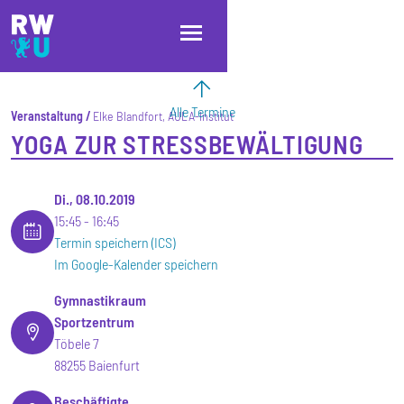
Direkt zum Inhalt
Direkt zur Hauptnavigation
Direkt zum Fußbereich
Alle Termine
Veranstaltung
Elke Blandfort, AULA-Institut
YOGA ZUR STRESSBEWÄLTIGUNG
Di., 08.10.2019
15:45
16:45
Termin speichern (ICS)
Im Google-Kalender speichern
Gymnastikraum
Sportzentrum
Töbele 7
88255 Baienfurt
Beschäftigte