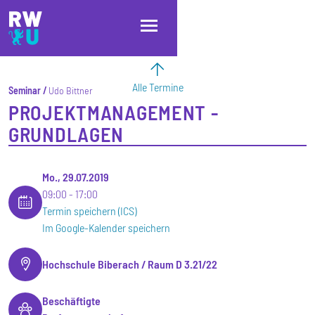
Direkt zum Inhalt
Direkt zur Hauptnavigation
Direkt zum Fußbereich
Alle Termine
Seminar
Udo Bittner
PROJEKTMANAGEMENT -
GRUNDLAGEN
Mo., 29.07.2019
09:00
17:00
Termin speichern (ICS)
Im Google-Kalender speichern
Hochschule Biberach / Raum D 3.21/22
Beschäftigte