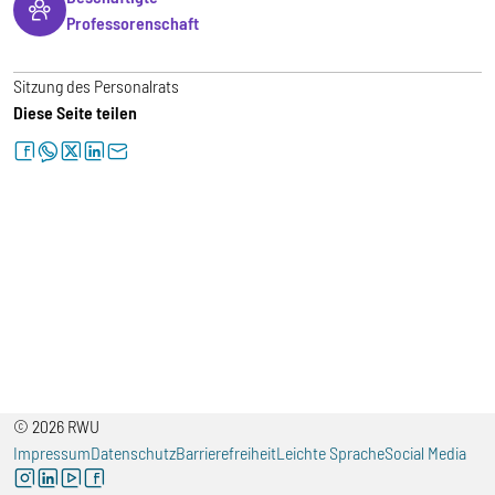
Professorenschaft
Sitzung des Personalrats
Diese Seite teilen
facebook
whatsapp
twitter
linkedin
letter
© 2026 RWU
Impressum
Datenschutz
Barrierefreiheit
Leichte Sprache
Social Media
instagram
linkedin
youtube
facebook