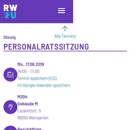
Direkt zum Inhalt
Direkt zur Hauptnavigation
Direkt zum Fußbereich
Alle Termine
Sitzung
PERSONALRATSSITZUNG
Mo., 17.06.2019
14:00
17:00
Termin speichern (ICS)
Im Google-Kalender speichern
M304
Gebäude M
Lazarettstr. 5
88250 Weingarten
Beschäftigte