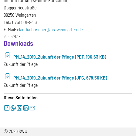
Institut für Angewandte Forschung
Doggenriedstraße
88250 Weingarten
Tel.: 0751 501-9416
E-Mail:
claudia.boscher@hs-weingarten.de
20.05.2019
Downloads
PM_14_2019_Zukunft der Pflege (PDF, 196.63 KB)
Zukunft der Pflege
PM_14_2019_Zukunft der Pflege (JPG, 678.56 KB)
Zukunft der Pflege
Diese Seite teilen
facebook
whatsapp
twitter
linkedin
letter
© 2026 RWU