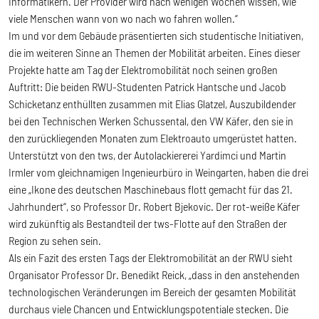
Informatikern. Der Provider wird nach wenigen Wochen wissen, wie
viele Menschen wann von wo nach wo fahren wollen.“
Im und vor dem Gebäude präsentierten sich studentische Initiativen,
die im weiteren Sinne an Themen der Mobilität arbeiten. Eines dieser
Projekte hatte am Tag der Elektromobilität noch seinen großen
Auftritt: Die beiden RWU-Studenten Patrick Hantsche und Jacob
Schicketanz enthüllten zusammen mit Elias Glatzel, Auszubildender
bei den Technischen Werken Schussental, den VW Käfer, den sie in
den zurückliegenden Monaten zum Elektroauto umgerüstet hatten.
Unterstützt von den tws, der Autolackiererei Yardimci und Martin
Irmler vom gleichnamigen Ingenieurbüro in Weingarten, haben die drei
eine „Ikone des deutschen Maschinebaus flott gemacht für das 21.
Jahrhundert“, so Professor Dr. Robert Bjekovic. Der rot-weiße Käfer
wird zukünftig als Bestandteil der tws-Flotte auf den Straßen der
Region zu sehen sein.
Als ein Fazit des ersten Tags der Elektromobilität an der RWU sieht
Organisator Professor Dr. Benedikt Reick, „dass in den anstehenden
technologischen Veränderungen im Bereich der gesamten Mobilität
durchaus viele Chancen und Entwicklungspotentiale stecken. Die