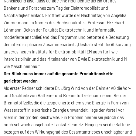
Naheliegend also, dass gerade eine Hochschule als ein Ort des
Denkens und Forsches zum Tag der Elektromobilität und
Nachhaltigkeit einlädt. Eröffnet wurde der Nachmittag von Angelika
Zimmermann im Namen des Hochschulrates. Professor Ekkehard
Löhmann, Dekan der Fakultät Elektrotechnik und Informatik,
moderierte anschließend das Programm und betonte die Bedeutung
der interdisziplinären Zusammenarbeit. „Deshalb steht die Abkürzung
unseres neuen Instituts für Elektromobilität IEM auch für I wie
interdisziplinär und das Miteinander von E wie Elektrotechnik und M
wie Maschinenbau.“
Der Blick muss immer auf die gesamte Produktionskette
gerichtet werden
Als erster Redner schilderte Dr. Jörg Wind von der Daimler AG die Vor-
und Nachteile von Batterie- und Brennstoffzellenantrieben. Bei der
Brennstoffzelle, die die gespeicherte chemische Energie in Form von
Wasserstoff in elektrische Energie umwandelt, liege der Vorteil vor
allem in der großen Reichweite. Ein Problem hierbei sei jedoch das
noch schwach ausgebaute Tankstellennetz. Hingegen sei die Batterie
bezogen auf den Wirkungsgrad des Gesamtantriebes unschlagbar und