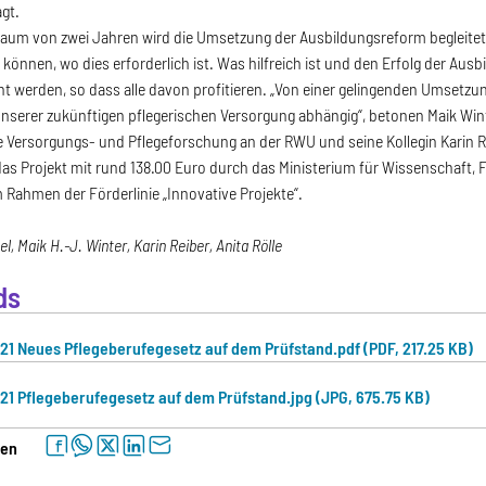
agt.
raum von zwei Jahren wird die Umsetzung der Ausbildungsreform begleitet,
können, wo dies erforderlich ist. Was hilfreich ist und den Erfolg der Aus
 werden, so dass alle davon profitieren. „Von einer gelingenden Umsetzun
unserer zukünftigen pflegerischen Versorgung abhängig“, betonen Maik Winte
 Versorgungs- und Pflegeforschung an der RWU und seine Kollegin Karin R
das Projekt mit rund 138.00 Euro durch das Ministerium für Wissenschaft
Rahmen der Förderlinie „Innovative Projekte“.
el, Maik H.-J. Winter, Karin Reiber, Anita Rölle
ds
1 Neues Pflegeberufegesetz auf dem Prüfstand.pdf (PDF, 217.25 KB)
1 Pflegeberufegesetz auf dem Prüfstand.jpg (JPG, 675.75 KB)
facebook
whatsapp
twitter
linkedin
letter
len