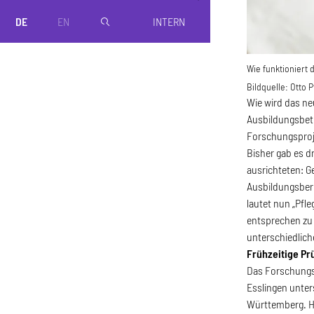
DE
EN
INTERN
magnifier
Wie funktioniert 
Bildquelle:
Otto P
Wie wird das ne
Ausbildungsbetr
Forschungsproj
Bisher gab es d
ausrichteten: G
Ausbildungsber
lautet nun „Pfl
entsprechen zu 
unterschiedlich
Frühzeitige P
Das Forschungst
Esslingen unter
Württemberg. H