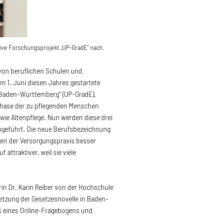
tive Forschungsprojekt „UP-GradE“ nach.
, von beruflichen Schulen und
m 1. Juni diesen Jahres gestartete
 Baden-Württemberg“ (UP-GradE).
nsphase der zu pflegenden Menschen
ie Altenpflege. Nun werden diese drei
ngeführt. Die neue Berufsbezeichnung
ngen der Versorgungspraxis besser
ttraktiver, weil sie viele
n Dr. Karin Reiber von der Hochschule
etzung der Gesetzesnovelle in Baden-
s eines Online-Fragebogens und