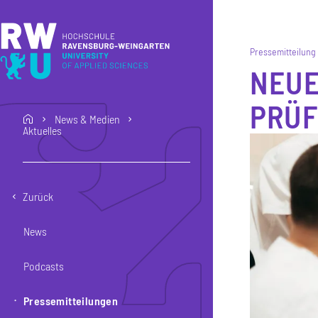
Direkt zum Inhalt
Direkt zur Hauptnavigation
Direkt zum Fußbereich
Pressemitteilung
NEUE
PRÜ
News & Medien
home
Aktuelles
Zurück
News
Podcasts
Pressemitteilungen