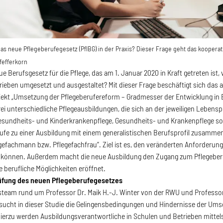
das neue Pflegeberufegesetz (PfIBG) in der Praxis? Dieser Frage geht das koopera
fefferkorn
ue Berufsgesetz für die Pflege, das am 1. Januar 2020 in Kraft getreten ist
ieben umgesetzt und ausgestaltet? Mit dieser Frage beschäftigt sich das a
ekt „Umsetzung der Pflegeberufereform – Gradmesser der Entwicklung in
rei unterschiedliche Pflegeausbildungen, die sich an der jeweiligen Lebe
esundheits- und Kinderkrankenpflege, Gesundheits- und Krankenpflege sow
ufe zu einer Ausbildung mit einem generalistischen Berufsprofil zusamme
egefachmann bzw. Pflegefachfrau“. Ziel ist es, den veränderten Anforderu
können. Außerdem macht die neue Ausbildung den Zugang zum Pflegeberuf a
e berufliche Möglichkeiten eröffnet.
rüfung des neuen Pflegeberufegesetzes
eam rund um Professor Dr. Maik H.-J. Winter von der RWU und Professori
sucht in dieser Studie die Gelingensbedingungen und Hindernisse der Ums
ierzu werden Ausbildungsverantwortliche in Schulen und Betrieben mittel