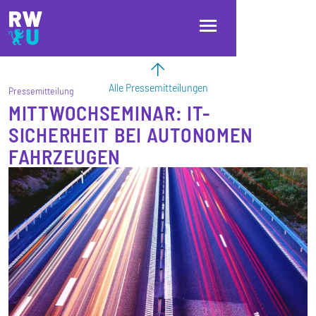
Direkt zum Inhalt
Direkt zur Hauptnavigation
Direkt zum Fußbereich
Alle Pressemitteilungen
Pressemitteilung
MITTWOCHSEMINAR: IT-
SICHERHEIT BEI AUTONOMEN
FAHRZEUGEN