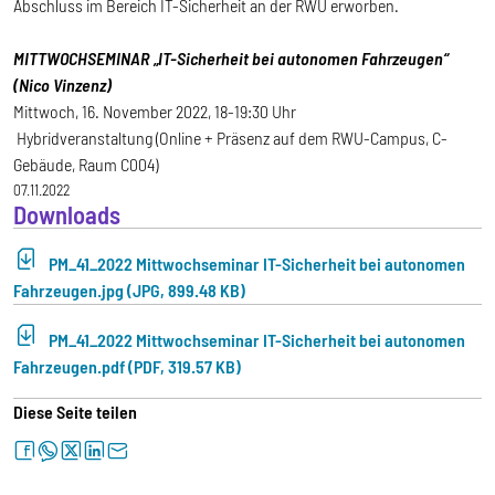
Abschluss im Bereich IT-Sicherheit an der RWU erworben.
MITTWOCHSEMINAR „IT-Sicherheit bei autonomen Fahrzeugen“
(Nico Vinzenz)
Mittwoch, 16. November 2022, 18-19:30 Uhr
Hybridveranstaltung (Online + Präsenz auf dem RWU-Campus, C-
Gebäude, Raum C004)
07.11.2022
Downloads
PM_41_2022 Mittwochseminar IT-Sicherheit bei autonomen
Fahrzeugen.jpg (JPG, 899.48 KB)
PM_41_2022 Mittwochseminar IT-Sicherheit bei autonomen
Fahrzeugen.pdf (PDF, 319.57 KB)
Diese Seite teilen
facebook
whatsapp
twitter
linkedin
letter