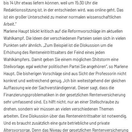
bis 14 Uhr etwas liefern können, weil um 15:30 Uhr die
Redaktionssitzung ist, in der entschieden wird, was online geht. Das
ist ein großer Unterscheid zu meiner normalen wissenschaftlichen
Arbeit.“
Marlene Haupt blickt kritisch auf die Reformvorschläge im aktuellen
Wahlkampf. Die Ideen der verschiedenen Parteien seien sich in vielen
Punkten sehr ähnlich. „Zum Beispiel ist die Diskussion um die
Erhöhung des Renteneintrittsalters der Feind eines jeden
Wahlkämpfers. Damit geben Sie einem möglichen Shitstorm eine
Steilvorlage, egal welcher politischen Partei Sie angehören“, so Marlene
Haupt. Die bisherigen Vorschläge sind aus Sicht der Professorin nicht
konkret und weitreichend genug. „Ich bin weitestgehend der gleichen
Auffassung wie der Sachverständigenrat. Dieser sagt, dass die
Finanzierungsproblematiken in der gesetzlichen Rentenversicherung
sehr umfassend sind. Es hilft nicht, nur an einer Stellschraube zu
drehen, sondern wir müssen an vielen verschiedenen Themen
arbeiten. Eine Diskussion über das Renteneintrittsalter ist notwendig.
Und es braucht zusätzlich eine gute betriebliche und private
Altersvorsorge. Denn das Niveau der gesetzlichen Rentenversicherung