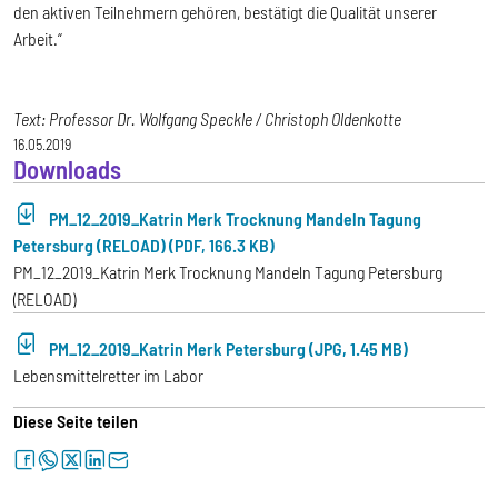
den aktiven Teilnehmern gehören, bestätigt die Qualität unserer
Arbeit.“
Text: Professor Dr. Wolfgang Speckle / Christoph Oldenkotte
16.05.2019
Downloads
PM_12_2019_Katrin Merk Trocknung Mandeln Tagung
Petersburg (RELOAD) (PDF, 166.3 KB)
PM_12_2019_Katrin Merk Trocknung Mandeln Tagung Petersburg
(RELOAD)
PM_12_2019_Katrin Merk Petersburg (JPG, 1.45 MB)
Lebensmittelretter im Labor
Diese Seite teilen
facebook
whatsapp
twitter
linkedin
letter