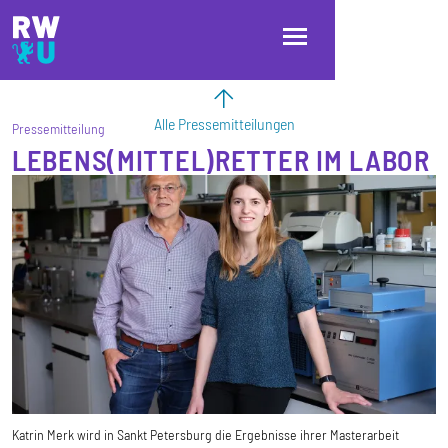
Direkt zum Inhalt
Direkt zur Hauptnavigation
Direkt zum Fußbereich
Alle Pressemitteilungen
Pressemitteilung
LEBENS(MITTEL)RETTER IM LABOR
Katrin Merk wird in Sankt Petersburg die Ergebnisse ihrer Masterarbeit