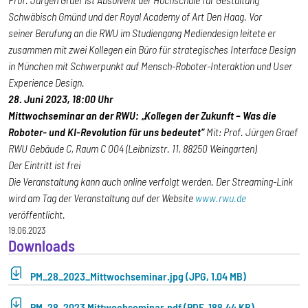
Schwäbisch Gmünd und der Royal Academy of Art Den Haag. Vor
seiner Berufung an die RWU im Studiengang Mediendesign leitete er
zusammen mit zwei Kollegen ein Büro für strategisches Interface Design
in München mit Schwerpunkt auf Mensch-Roboter-Interaktion und User
Experience Design.
28. Juni 2023, 18:00 Uhr
Mittwochseminar an der RWU: „Kollegen der Zukunft – Was die
Roboter- und KI-Revolution für uns bedeutet“
Mit: Prof. Jürgen Graef
RWU Gebäude C, Raum C 004 (Leibnizstr. 11, 88250 Weingarten)
Der Eintritt ist frei
Die Veranstaltung kann auch online verfolgt werden. Der Streaming-Link
wird am Tag der Veranstaltung auf der Website
www.rwu.de
veröffentlicht.
19.06.2023
Downloads
PM_28_2023_Mittwochseminar.jpg (JPG, 1.04 MB)
PM_28_2023 Mittwochseminar.pdf (PDF, 188.44 KB)