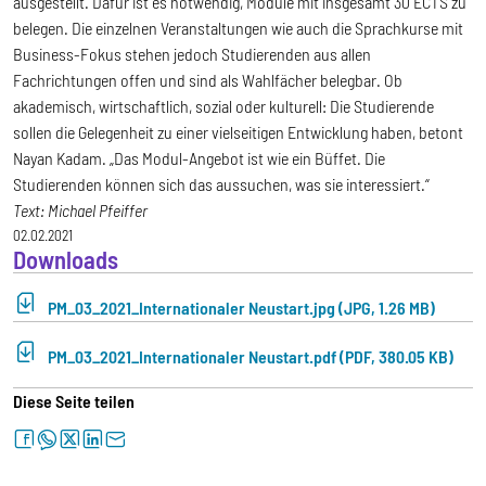
ausgestellt. Dafür ist es notwendig, Module mit insgesamt 30 ECTS zu
belegen. Die einzelnen Veranstaltungen wie auch die Sprachkurse mit
Business-Fokus stehen jedoch Studierenden aus allen
Fachrichtungen offen und sind als Wahlfächer belegbar. Ob
akademisch, wirtschaftlich, sozial oder kulturell: Die Studierende
sollen die Gelegenheit zu einer vielseitigen Entwicklung haben, betont
Nayan Kadam. „Das Modul-Angebot ist wie ein Büffet. Die
Studierenden können sich das aussuchen, was sie interessiert.“
Text: Michael Pfeiffer
02.02.2021
Downloads
PM_03_2021_Internationaler Neustart.jpg (JPG, 1.26 MB)
PM_03_2021_Internationaler Neustart.pdf (PDF, 380.05 KB)
Diese Seite teilen
facebook
whatsapp
twitter
linkedin
letter