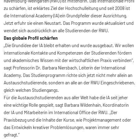
Ravensburg-Weingarten (RWU) ist mittendrin. Das internationale Profil
zu schärfen, ist erklärtes Ziel der Hochschulleitung und seit 2008 ist
die International Academy (IA) ein Grundpfeiler dieser Ausrichtung.
Jetzt erfuhr sie einen Neustart. Das Programm wurde aktualisiert und
wendet sich ausdrücklich an alle Studierenden der RWU.
Das globale Profil schärfen
„Die Grundidee der IA bleibt erhalten und wurde ausgebaut. Wir wollen
internationale Kontakte und Kompetenzen der Studierenden fördern
und akademisches Wissen mit der wirtschaftlichen Praxis verbinden“,
sagt Professorin Dr. Barbara Niersbach, Leiterin der International
Academy. Das Studienprogramm richte sich jetzt nicht mehr allein an
Austauschstudierende, sondern an alle an der RWU Eingeschriebenen,
gleich welchen Studiengangs.
Für die Austauschstudierenden aus aller Welt habe die IA seit jeher
eine wichtige Rolle gespielt, sagt Barbara Wildenhain, Koordinatorin
der IA und Mitarbeiterin im International Office der RWU. „Der
Praxisbezug und die Inhalte der Kurse, wie Projektmanagement oder
das Entwickeln kreativer Problemlösungen, waren immer sehr
gefragt.“